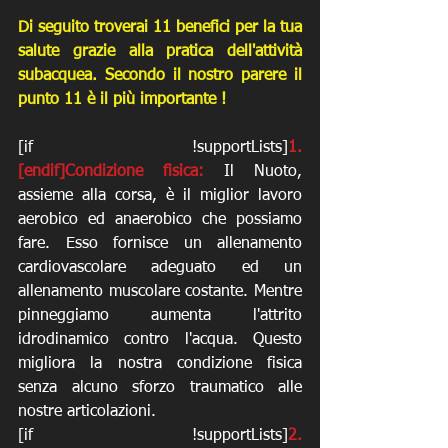
Di seguito troverai 11 benefici per la tua 
salute grazie alla pratica dell'attività 
subacquea. Secondo il nostro parere il 
punto 11 è il più importante !
[if !supportLists]
1.        
[endif]Condizione fisica:
 Il Nuoto, 
assieme alla corsa, è il miglior lavoro 
aerobico ed anaerobico che possiamo 
fare. Esso fornisce un allenamento 
cardiovascolare adeguato ed un 
allenamento muscolare costante. Mentre 
pinneggiamo aumenta l'attrito 
idrodinamico contro l'acqua. Questo 
migliora la nostra condizione fisica 
senza alcuno sforzo traumatico alle 
nostre articolazioni. 
[if !supportLists]
2.          