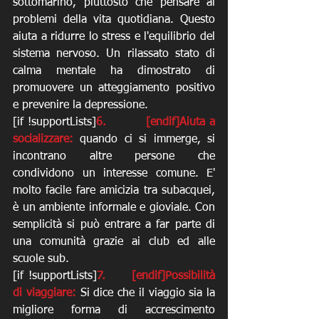
sottomarino, piuttosto che pensare ai 
problemi della vita quotidiana. Questo 
aiuta a ridurre lo stress e l'equilibrio del 
sistema nervoso. Un rilassato stato di 
calma mentale ha dimostrato di 
promuovere un atteggiamento positivo 
e prevenire la depressione. 
[if !supportLists]
6.         [endif]Aiuta a 
socializzare: 
quando ci si immerge, si 
incontrano altre persone che 
condividono un interesse comune. E' 
molto facile fare amicizia tra subacquei, 
è un ambiente informale e gioviale. Con 
semplicità si può entrare a far parte di 
una comunità grazie ai club ed alle 
scuole sub. 
[if !supportLists]
7.     [endif]Possibilità 
di viaggiare:
 Si dice che il viaggio sia la 
migliore forma di accrescimento 