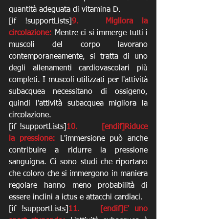
quantità adeguata di vitamina D. 
[if !supportLists]
9.   Migliora la 
circolazione: 
Mentre ci si immerge tutti i 
muscoli del corpo lavorano 
contemporaneamente, si tratta di uno 
degli allenamenti cardiovascolari più 
completi. I muscoli utilizzati per l'attività 
subacquea necessitano di ossigeno, 
quindi l'attività subacquea migliora la 
circolazione. 
[if !supportLists]
10.       [endif]Riduce 
la pressione:
 L'immersione può anche 
contribuire a ridurre la pressione 
sanguigna. Ci sono studi che riportano 
che coloro che si immergono in maniera 
regolare hanno meno probabilità di 
essere inclini a ictus e attacchi cardiaci. 
[if !supportLists]
11.    [endif]E' uno 