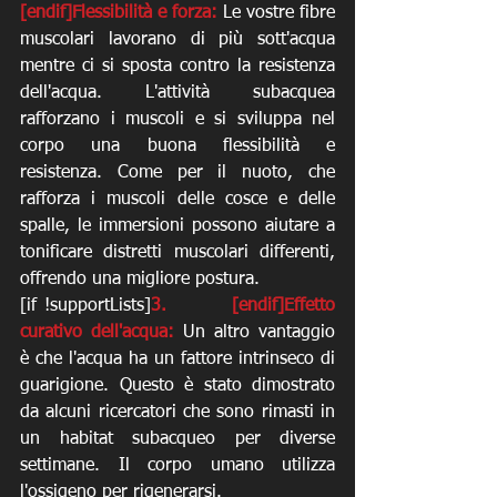
[endif]Flessibilità e forza:
 Le vostre fibre 
muscolari lavorano di più sott'acqua 
mentre ci si sposta contro la resistenza 
dell'acqua. L'attività subacquea 
rafforzano i muscoli e si sviluppa nel 
corpo una buona flessibilità e 
resistenza. Come per il nuoto, che 
rafforza i muscoli delle cosce e delle 
spalle, le immersioni possono aiutare a 
tonificare distretti muscolari differenti, 
offrendo una migliore postura. 
[if !supportLists]
3.        [endif]Effetto 
curativo dell'acqua: 
Un altro vantaggio 
è che l'acqua ha un fattore intrinseco di 
guarigione. Questo è stato dimostrato 
da alcuni ricercatori che sono rimasti in 
un habitat subacqueo per diverse 
settimane. Il corpo umano utilizza 
l'ossigeno per rigenerarsi. 