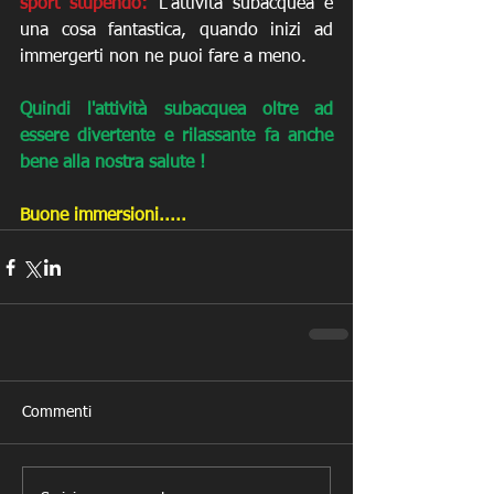
sport stupendo: 
L'attività subacquea è 
una cosa fantastica, quando inizi ad 
immergerti non ne puoi fare a meno. 
Quindi l'attività subacquea oltre ad 
essere divertente e rilassante fa anche 
bene alla nostra salute !
Buone immersioni.....
Commenti