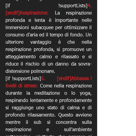
[if !supportLists]
4.         
[endif]Respirazione:
 La respirazione 
profonda e lenta è importante nelle 
immersioni subacquee per ottimizzare il 
consumo d'aria ed il tempo di fondo. Un 
ulteriore vantaggio è che nella 
respirazione profonda, si promuove un 
atteggiamento calmo e rilassato e si 
riduce il rischio di un danno da sovra-
distensione polmonare. 
[if !supportLists]
5.      [endif]Abbassa i 
livelli di stress:
 Come nella respirazione 
durante la meditazione o lo yoga, 
respirando lentamente e profondamente 
si raggiunge uno stato di calma e di 
profondo rilassamento. Questo avviene 
mentre il sub si concentra sulla 
respirazione e sull'ambiente 