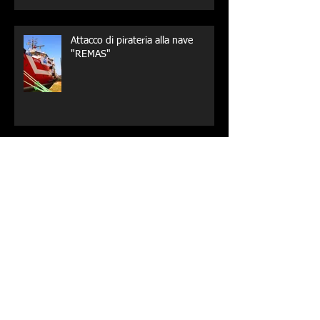
Attacco di pirateria alla nave
"REMAS"
Nuovo record italiano di apnea
profonda in assetto costante CWT
Medaglia d’Oro al Valore Atletico a
Maurizio Schepici