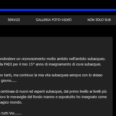
SERVIZI
GALLERIA FOTO-VIDEO
NON SOLO SUB
ondividere un riconoscimento molto ambito nell'ambito subacqueo. 
la PADI per il mio 15° anno di insegnamento di corsi subacquei.
no tanti, ma continuo la mia vita subacquea sempre con lo stesso 
giorno.....
entinaia di nuovi ed esperti subacquei, dal primo livello ai livelli più 
 loro le meraviglie del fondo marino e sopratutto ho insegnato come 
 magico mondo.
utti Voi.......