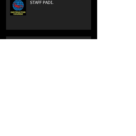
STAFF PADI.
Saturazione all'Isola del Giglio a
-100 metri di profondita
Archive
gennaio 2022
(1)
1 post
agosto 2021
(1)
1 post
luglio 2021
(1)
1 post
novembre 2019
(1)
1 post
agosto 2019
(1)
1 post