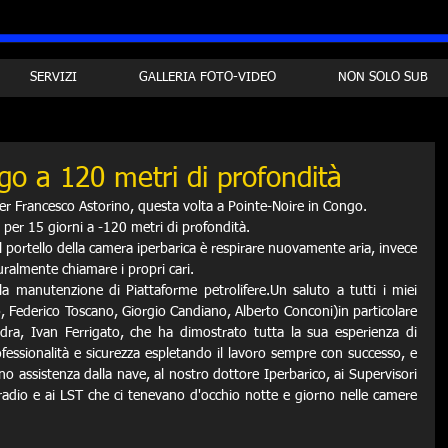
SERVIZI
GALLERIA FOTO-VIDEO
NON SOLO SUB
go a 120 metri di profondità
per Francesco Astorino, questa volta a Pointe-Noire in Congo.
e per 15 giorni a -120 metri di profondità.
l portello della camera iperbarica è respirare nuovamente aria, invece 
turalmente chiamare i propri cari.
la manutenzione di Piattaforme petrolifere.Un saluto a tutti i miei 
, Federico Toscano, Giorgio Candiano, Alberto Conconi)in particolare 
a, Ivan Ferrigato, che ha dimostrato tutta la sua esperienza di 
ssionalità e sicurezza espletando il lavoro sempre con successo, e 
no assistenza dalla nave, al nostro dottore Iperbarico, ai Supervisori 
 radio e ai LST che ci tenevano d'occhio notte e giorno nelle camere 